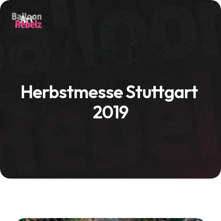
Herbstmesse Stuttgart 
2019