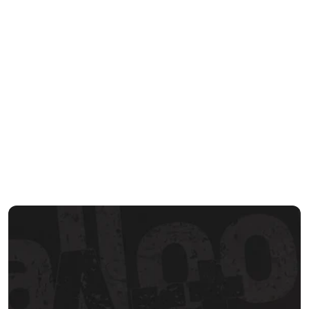
Idee entwickeln
Aus Ihren Vorstellungen entsteht ein passendes 
Konzept. Farben, Formen und Wirkung werden auf 
den Anlass abgestimmt.
Vor Ort umsetzen
Die Ballonidee wird aufgebaut und zum Erlebnis 
gemacht. So entsteht ein besonderer Moment, der 
sichtbar in Erinnerung bleibt.